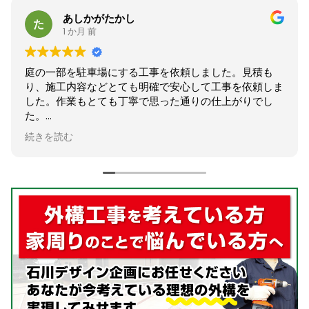
かし
さはまです
2 か月 前
にする工事を依頼しました。見積も
庭のフェンスの張り
とても明確で安心して工事を依頼しま
が、相談から施工ま
も丁寧で思った通りの仕上がりでし
た。
困っていた木の伐採
です。
とてもスッキリし大
続きを読む
ありがとうございま