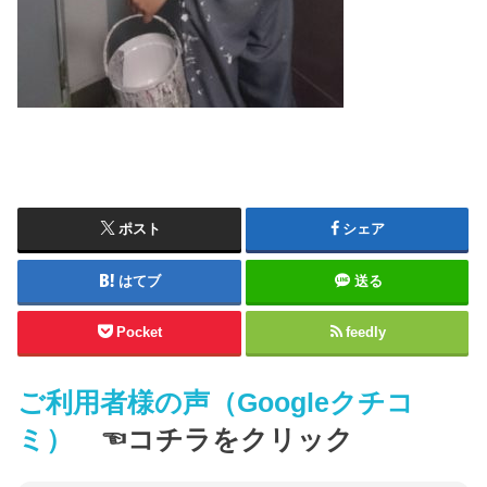
ポスト
シェア
はてブ
送る
Pocket
feedly
ご利用者様の声（Googleクチコ
ミ）
☜コチラをクリック