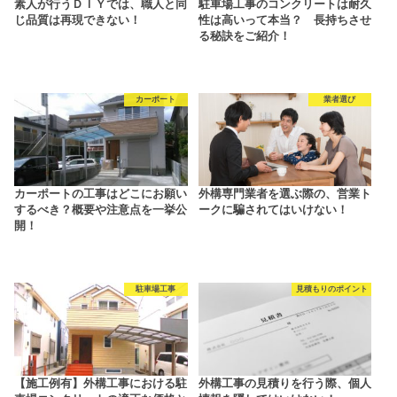
素人が行うＤＩＹでは、職人と同
駐車場工事のコンクリートは耐久
じ品質は再現できない！
性は高いって本当？ 長持ちさせ
る秘訣をご紹介！
カーポート
業者選び
カーポートの工事はどこにお願い
外構専門業者を選ぶ際の、営業ト
するべき？概要や注意点を一挙公
ークに騙されてはいけない！
開！
駐車場工事
見積もりのポイント
【施工例有】外構工事における駐
外構工事の見積りを行う際、個人