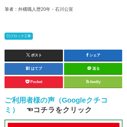
筆者：外構職人歴20年・石川公宣
ブロック工事
ポスト
シェア
はてブ
送る
Pocket
feedly
ご利用者様の声（Googleクチコ
ミ）
☜コチラをクリック