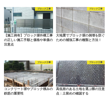
ブロック工事
ブロック工事
【施工例有】ブロック塀外構工事
大地震でブロック塀の倒壊を防ぐ
の正しい施工手順と価格や単価の
ための補強工事の種類と方法！
注意点
ブロック工事
ブロック工事
コンクリート塀やブロック積みの
高低差のある土地を選ぶ際の注意
鉄筋の重要性
点：土留めの確認する