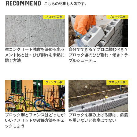
RECOMMEND
こちらの記事も人気です。
ブロック工事
ブロック工事
生コンクリート強度を決める水セ
自分でできる？プロに頼むべき？
メント比とは：ひび割れを未然に
ブロック塀のひび割れ・傾きトラ
防ぐ方法
ブルシューテ…
フェンス工事
ブロック工事
ブロック塀とフェンスはどっちが
ブロックを積み上げる際は、鉄筋
いい？メリットや改修方法をチェ
を用いないと強度はでない
ックしよう