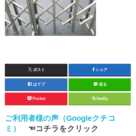
ポスト
シェア
はてブ
送る
Pocket
feedly
ご利用者様の声（Googleクチコ
ミ）
☜コチラをクリック