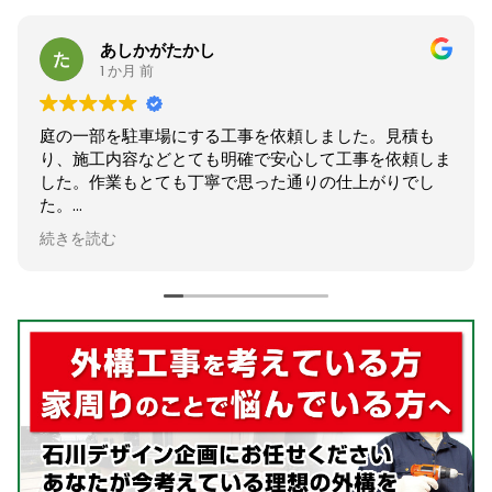
かがたかし
さはま
 前
2 か月 前
車場にする工事を依頼しました。見積も
庭のフェンスの
などとても明確で安心して工事を依頼しま
が、相談から施
とても丁寧で思った通りの仕上がりでし
た。
困っていた木の
者様です。
とてもスッキリ
続きを読む
ありがとうござ