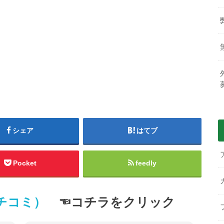
シェア
はてブ
Pocket
feedly
クチコミ）
☜コチラをクリック