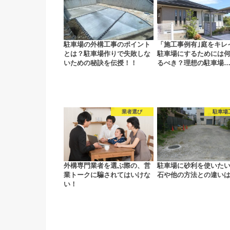
駐車場の外構工事のポイント
「施工事例有｣庭をキレ
とは？駐車場作りで失敗しな
駐車場にするためには
いための秘訣を伝授！！
るべき？理想の駐車場
業者選び
駐車場
外構専門業者を選ぶ際の、営
駐車場に砂利を使いた
業トークに騙されてはいけな
石や他の方法との違い
い！