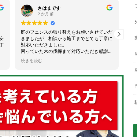
さはまです
2 か月 前
庭のフェンスの張り替えをお願いさせていだ
初め
きましたが、相談から施工までとても丁寧に
にの
対応いただきました。
たが
困っていた木の伐採まで対応いただき感謝で
たい
す。
下見
続きを読む
続き
とてもスッキリし大満足です！
いた
ありがとうございました！
した
暑い
ただ
これ
たい
しま