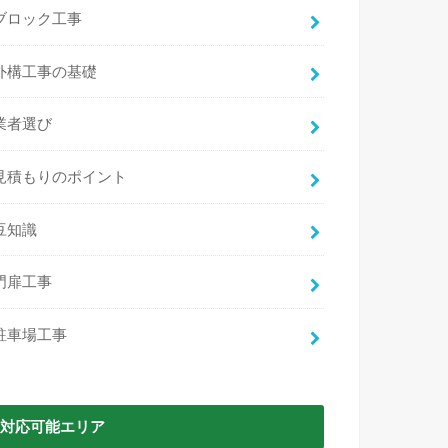
ブロック工事
chan omami
doll
2 か月 前
2 か月 前
外構工事の基礎
て石川さんに電話した時から色々と相談
駐車スペースのコ
って頂きました。何社か問い合わせまし
の開閉に干渉する
業者選び
、人柄、対応もよく石川さんにお願いし
だきました。
と思いました。
運が良く、電話を
見積もりのポイント
、見積もり、施工まで迅速にしていただ
だき大変助かりま
を読む
続きを読む
おかげで土だけだった庭が綺麗になりま
時間に余裕があれ
。子どもたちも楽しく遊んでいます。
で、とても安心感
豆知識
中2人で来ていただき素早く仕上げてい
大変綺麗で、時間
き本当にありがとうございました。
うな懸念点もお伝
門扉工事
からもいろいろな外構工事をやっていき
た。
と思いますのでその時もよろしくお願い
また砂利のアプロ
す。
でお願いしようと
駐車場工事
対応可能エリア