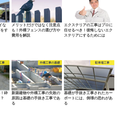
イな
メリットだけではなく注意点
エクステリアの工事はプロに
何をす
も！外構フェンスの選び方や
任せるべき！後悔しないエク
…
費用を解説
ステリアにするためには
工事
外構工事の基礎
駐車場工事
い！砕
新築建物や外構工事の失敗の
基礎が手抜き工事されたカー
は？
原因は基礎の手抜き工事であ
ポートには、倒壊の恐れがあ
る
る