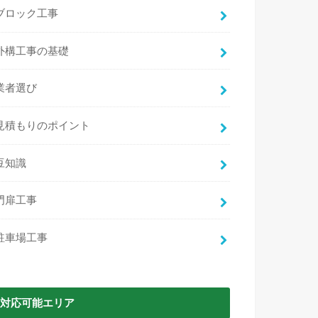
 omami
doll
ブロック工事
 前
2 か月 前
外構工事の基礎
んに電話した時から色々と相談
駐車スペースのコンクリー
ました。何社か問い合わせまし
の開閉に干渉するので切っ
対応もよく石川さんにお願いし
だきました。
業者選び
した。
運が良く、電話をしてから
り、施工まで迅速にしていただ
だき大変助かりました。
続きを読む
見積もりのポイント
土だけだった庭が綺麗になりま
時間に余裕があればすぐに
たちも楽しく遊んでいます。
で、とても安心感がありま
来ていただき素早く仕上げてい
大変綺麗で、時間が経過し
豆知識
ありがとうございました。
うな懸念点もお伝えいただ
ろいろな外構工事をやっていき
た。
門扉工事
すのでその時もよろしくお願い
また砂利のアプローチを改
でお願いしようと考えてお
駐車場工事
対応可能エリア