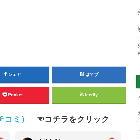
シェア
はてブ
Pocket
feedly
クチコミ）
☜コチラをクリック