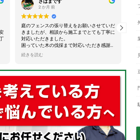
さはまです
chan
2 か月 前
2 か月
庭のフェンスの張り替えをお願いさせていだ
初めて石川さ
きましたが、相談から施工までとても丁寧に
にのって頂き
対応いただきました。
たが、人柄、
困っていた木の伐採まで対応いただき感謝で
たいと思いま
す。
下見、見積も
続きを読む
続きを読む
とてもスッキリし大満足です！
いたおかげで
ありがとうございました！
した。子ども
暑い中2人で
ただき本当に
これからもい
たいと思いま
します。