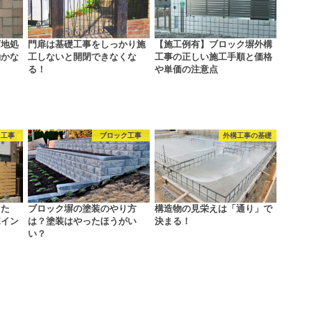
下地処
門扉は基礎工事をしっかり施
【施工例有】ブロック塀外構
動かな
工しないと開閉できなくな
工事の正しい施工手順と価格
る！
や単価の注意点
ス工事
ブロック工事
外構工事の基礎
した
ブロック塀の塗装のやり方
構造物の見栄えは「通り」で
ポイン
は？塗装はやったほうがい
決まる！
い？