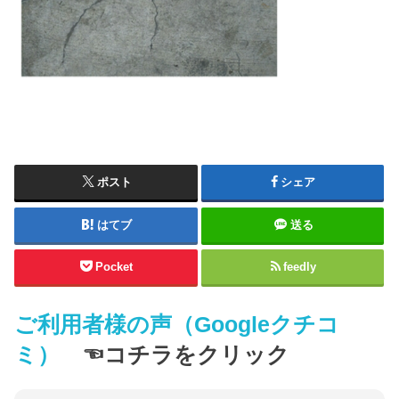
ポスト
シェア
はてブ
送る
Pocket
feedly
ご利用者様の声（Googleクチコ
ミ）
☜コチラをクリック