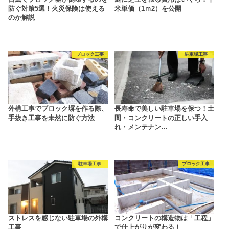
防ぐ対策5選！火災保険は使える
米単価（1ｍ2）を公開
のか解説
ブロック工事
駐車場工事
外構工事でブロック塀を作る際、
長寿命で美しい駐車場を保つ！土
手抜き工事を未然に防ぐ方法
間・コンクリートの正しい手入
れ・メンテナン…
駐車場工事
ブロック工事
ストレスを感じない駐車場の外構
コンクリートの構造物は「工程」
工事
で仕上がりが変わる！