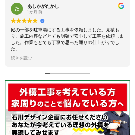
さはまです
2 か月 前
工事を依頼しました。見積も
庭のフェンスの張り替えを
明確で安心して工事を依頼しま
が、相談から施工までとて
で思った通りの仕上がりでし
た。
困っていた木の伐採まで対
とてもスッキリし大満足で
続きを読む
ありがとうございました！