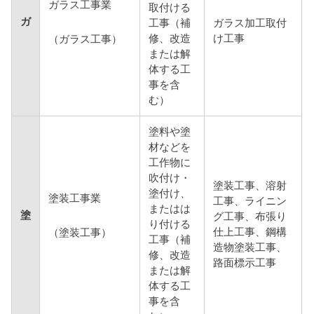
ガラス工事業
取付ける
ガ
工事（補
ガラス加工取付
修、改造
け工事
（ガラス工事）
または解
体する工
事を含
む）
塗料や塗
材などを
工作物に
吹付け・
塗装工事、溶射
塗付け、
塗装工事業
工事、ライニン
またはは
塗
グ工事、布張り
り付ける
仕上工事、鋼構
（塗装工事）
工事（補
造物塗装工事、
修、改造
路面標示工事
または解
体する工
事を含