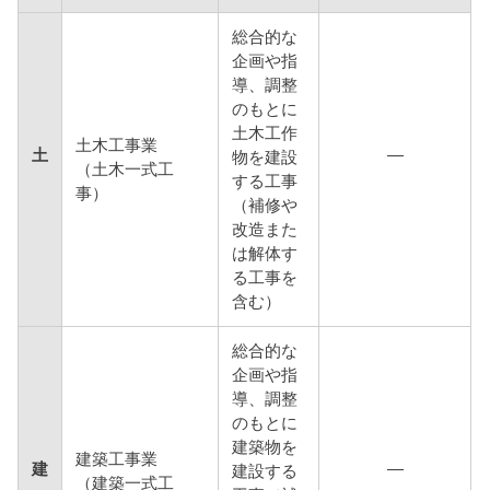
総合的な
企画や指
導、調整
のもとに
土木工作
土木工事業
土
―
物を建設
（土木一式工
する工事
事）
（補修や
改造また
は解体す
る工事を
含む）
総合的な
企画や指
導、調整
のもとに
建築物を
建築工事業
建
―
建設する
（建築一式工