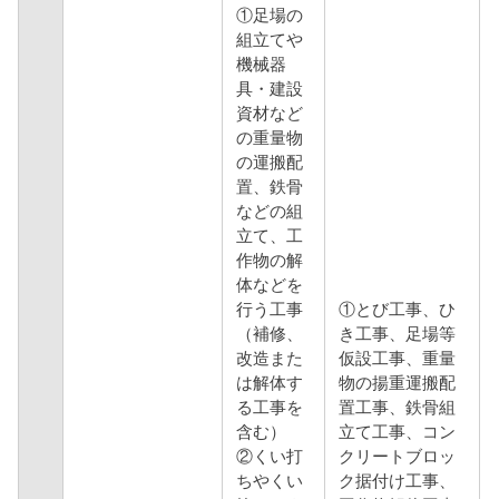
①足場の
組立てや
機械器
具・建設
資材など
の重量物
の運搬配
置、鉄骨
などの組
立て、工
作物の解
体などを
行う工事
①とび工事、ひ
（補修、
き工事、足場等
改造また
仮設工事、重量
は解体す
物の揚重運搬配
る工事を
置工事、鉄骨組
含む）
立て工事、コン
②くい打
クリートブロッ
ちやくい
ク据付け工事、