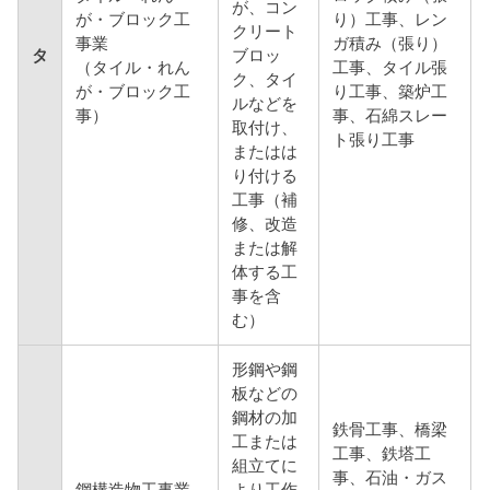
が、コン
が・ブロック工
り）工事、レン
クリート
事業
ガ積み（張り）
タ
ブロッ
（タイル・れん
工事、タイル張
ク、タイ
が・ブロック工
り工事、築炉工
ルなどを
事）
事、石綿スレー
取付け、
ト張り工事
またはは
り付ける
工事（補
修、改造
または解
体する工
事を含
む）
形鋼や鋼
板などの
鋼材の加
鉄骨工事、橋梁
工または
工事、鉄塔工
組立てに
事、石油・ガス