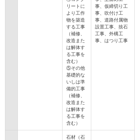
リートに
事、仮締切り工
より工作
事、吹付け工
物を築造
事、道路付属物
する工事
設置工事、捨石
（補修、
工事、外構工
改造また
事、はつり工事
は解体す
る工事を
含む）
⑤その他
基礎的な
いしは準
備的工事
（補修、
改造また
は解体す
る工事を
含む）
石材（石