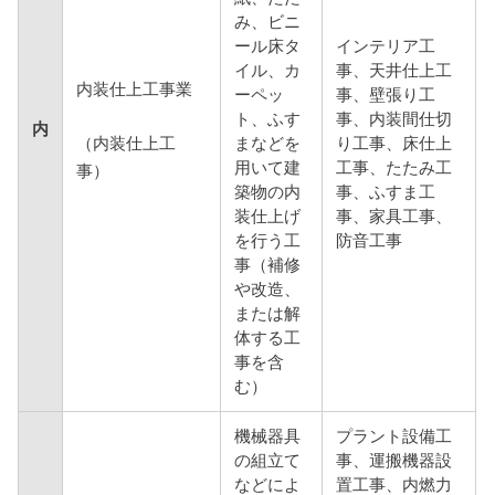
み、ビニ
ール床タ
インテリア工
イル、カ
事、天井仕上工
内装仕上工事業
ーペッ
事、壁張り工
ト、ふす
事、内装間仕切
内
（内装仕上工
まなどを
り工事、床仕上
用いて建
工事、たたみ工
事）
築物の内
事、ふすま工
装仕上げ
事、家具工事、
を行う工
防音工事
事（補修
や改造、
または解
体する工
事を含
む）
機械器具
プラント設備工
の組立て
事、運搬機器設
などによ
置工事、内燃力