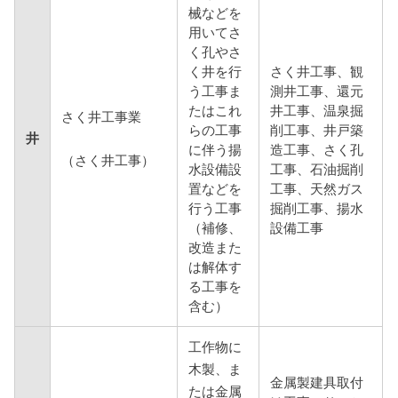
械などを
用いてさ
く孔やさ
く井を行
さく井工事、観
う工事ま
測井工事、還元
たはこれ
井工事、温泉掘
さく井工事業
らの工事
削工事、井戸築
井
に伴う揚
造工事、さく孔
（さく井工事）
水設備設
工事、石油掘削
置などを
工事、天然ガス
行う工事
掘削工事、揚水
（補修、
設備工事
改造また
は解体す
る工事を
含む）
工作物に
木製、ま
金属製建具取付
たは金属