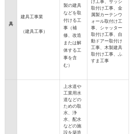
け工事、サッシ
製の建具
取付け工事、金
などを取
属製カーテンウ
建具工事業
付ける工
ォール取付け工
具
事（補
事、シャッター
（建具工事）
取付け工事、自
修、改造
動ドアー取付け
または解
工事、木製建具
体する工
取付け工事、ふ
事を含
すま工事
む）
上水道や
工業用水
道などの
ための取
水、浄
水、配水
などの施
設を築造