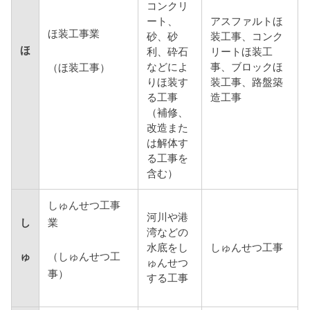
コンクリ
ート、
アスファルトほ
ほ装工事業
砂、砂
装工事、コンク
ほ
利、砕石
リートほ装工
などによ
事、ブロックほ
（ほ装工事）
りほ装す
装工事、路盤築
る工事
造工事
（補修、
改造また
は解体す
る工事を
含む）
しゅんせつ工事
河川や港
し
業
湾などの
水底をし
しゅんせつ工事
ゅ
（しゅんせつ工
ゅんせつ
事）
する工事