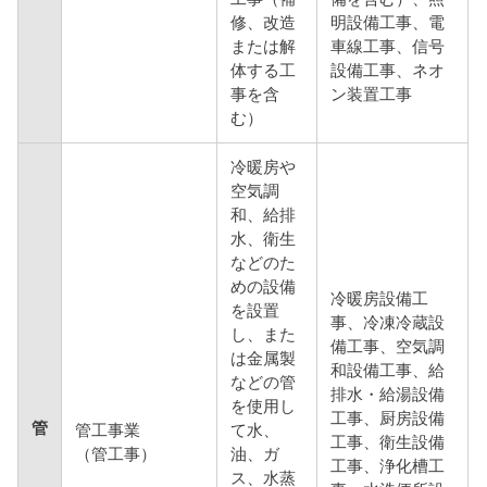
修、改造
明設備工事、電
または解
車線工事、信号
体する工
設備工事、ネオ
事を含
ン装置工事
む）
冷暖房や
空気調
和、給排
水、衛生
などのた
めの設備
冷暖房設備工
を設置
事、冷凍冷蔵設
し、また
備工事、空気調
は金属製
和設備工事、給
などの管
排水・給湯設備
を使用し
工事、厨房設備
管
管工事業
て水、
工事、衛生設備
（管工事）
油、ガ
工事、浄化槽工
ス、水蒸