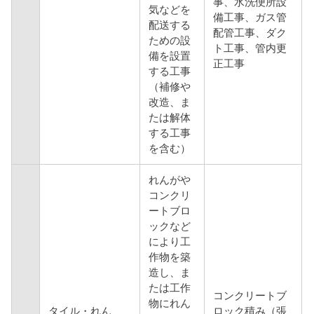
事、水洗便所設
気などを
備工事、ガス管
配送する
配管工事、ダク
ための設
ト工事、管内更
備を設置
正工事
する工事
（補修や
改造、ま
たは解体
する工事
を含む）
れんがや
コンクリ
ートブロ
ックなど
により工
作物を築
造し、ま
たは工作
コンクリートブ
物にれん
タイル・れん
ロック積み（張