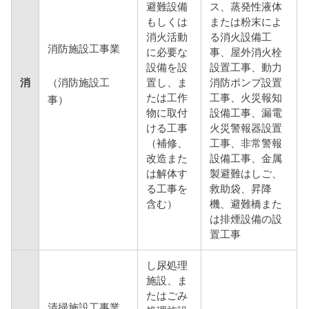
避難設備
ス、蒸発性液体
もしくは
または粉末によ
消火活動
る消火設備工
消防施設工事業
に必要な
事、屋外消火栓
設備を設
設置工事、動力
（消防施設工
消
置し、ま
消防ポンプ設置
たは工作
工事、火災報知
事）
物に取付
設備工事、漏電
ける工事
火災警報器設置
（補修、
工事、非常警報
改造また
設備工事、金属
は解体す
製避難はしご、
る工事を
救助袋、昇降
含む）
機、避難橋また
は排煙設備の設
置工事
し尿処理
施設、ま
たはごみ
清掃施設工事業