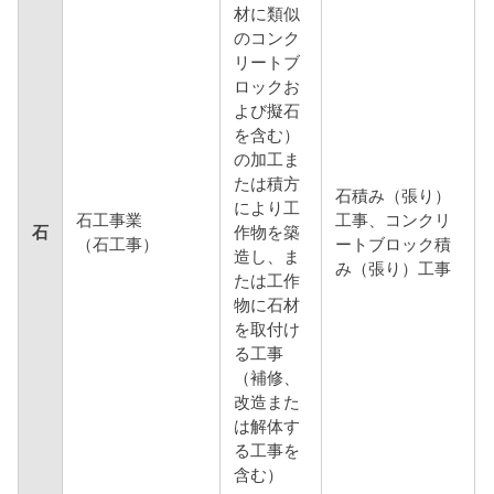
材に類似
のコンク
リートブ
ロックお
よび擬石
を含む）
の加工ま
たは積方
石積み（張り）
により工
石工事業
工事、コンクリ
石
作物を築
（石工事）
ートブロック積
造し、ま
み（張り）工事
たは工作
物に石材
を取付け
る工事
（補修、
改造また
は解体す
る工事を
含む）