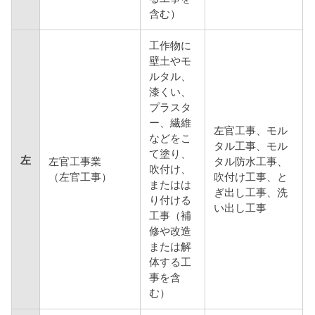
含む）
工作物に
壁土やモ
ルタル、
漆くい、
プラスタ
ー、繊維
左官工事、モル
などをこ
タル工事、モル
て塗り、
左
左官工事業
タル防水工事、
吹付け、
（左官工事）
吹付け工事、と
またはは
ぎ出し工事、洗
り付ける
い出し工事
工事（補
修や改造
または解
体する工
事を含
む）