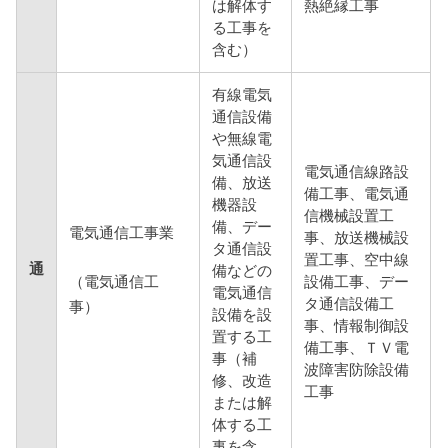
は解体す
熱絶縁工事
る工事を
含む）
有線電気
通信設備
や無線電
気通信設
電気通信線路設
備、放送
備工事、電気通
機器設
信機械設置工
備、デー
電気通信工事業
事、放送機械設
タ通信設
置工事、空中線
通
備などの
（電気通信工
設備工事、デー
電気通信
タ通信設備工
事）
設備を設
事、情報制御設
置する工
備工事、ＴＶ電
事（補
波障害防除設備
修、改造
工事
または解
体する工
事を含