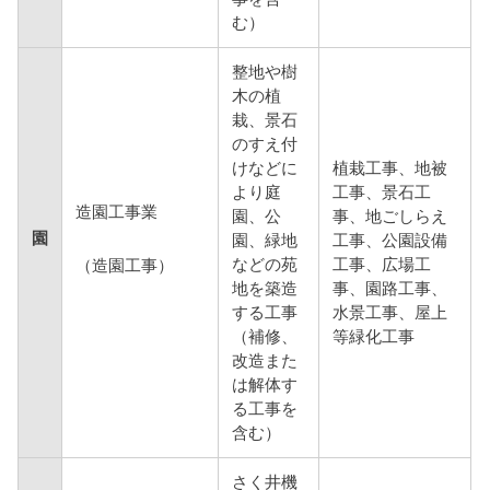
む）
整地や樹
木の植
栽、景石
のすえ付
けなどに
植栽工事、地被
より庭
工事、景石工
造園工事業
園、公
事、地ごしらえ
園
園、緑地
工事、公園設備
などの苑
工事、広場工
（造園工事）
地を築造
事、園路工事、
する工事
水景工事、屋上
（補修、
等緑化工事
改造また
は解体す
る工事を
含む）
さく井機