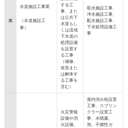
する工
水道施設工事業
取水施設工事、
事、また
浄水施設工事、
は公共下
（水道施設工
水
配水施設工事、
水道もし
下水処理設備工
事）
くは流域
事
下水道の
処理設備
を設置す
る工事
（補修、
改造また
は解体す
る工事を
含む）
屋内消火栓設置
工事、スプリン
火災警報
クラー設置工
設備や消
事、水噴霧、
火設備、
泡、不燃性ガ