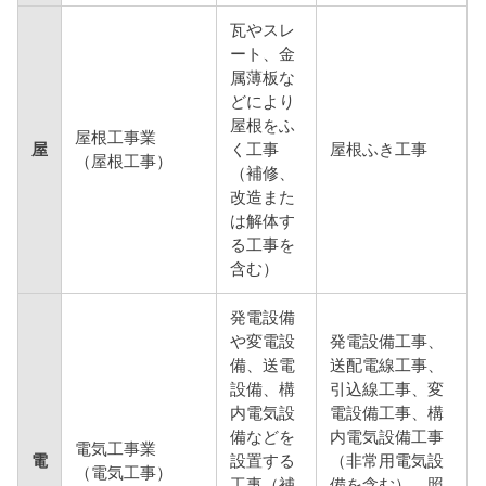
瓦やスレ
ート、金
属薄板な
どにより
屋根をふ
屋根工事業
屋
く工事
屋根ふき工事
（屋根工事）
（補修、
改造また
は解体す
る工事を
含む）
発電設備
や変電設
発電設備工事、
備、送電
送配電線工事、
設備、構
引込線工事、変
内電気設
電設備工事、構
備などを
内電気設備工事
電気工事業
電
設置する
（非常用電気設
（電気工事）
工事（補
備を含む）、照