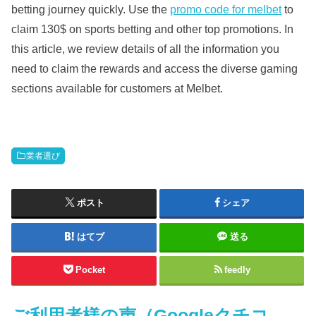
betting journey quickly. Use the
promo code for melbet
to
claim 130$ on sports betting and other top promotions. In
this article, we review details of all the information you
need to claim the rewards and access the diverse gaming
sections available for customers at Melbet.
業者選び
ポスト
シェア
はてブ
送る
Pocket
feedly
ご利用者様の声（Googleクチコ