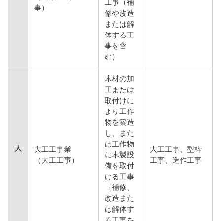
工事（補
事）
修や改造
または解
体する工
事を含
む）
木材の加
工または
取付けに
より工作
物を築造
し、また
は工作物
大
大工工事業
大工工事、型枠
に木製設
（大工工事）
工事、造作工事
備を取付
ける工事
（補修、
改造また
は解体す
る工事を