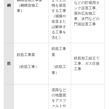
鋼構造物工事業
より工作
などの貯蔵用タ
鋼
（鋼構造物工
物を築造
ンク設置工事、
事）
する工事
屋外広告物工
（補修や
事、水門などの
改造また
門扉設置工事
は解体す
る工事を
含む）
鉄筋工事
鉄筋工事業
業
鉄筋加工組立て
筋
工事、ガス圧接
（鉄筋工事）
（鉄筋工
工事
事）
道路など
の地盤面
をアスフ
ァルトや