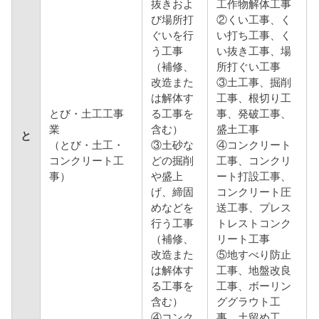
抜きおよ
工作物解体工事
び場所打
②くい工事、く
ぐいを行
い打ち工事、く
う工事
い抜き工事、場
（補修、
所打ぐい工事
改造また
③土工事、掘削
は解体す
工事、根切り工
とび・土工工事
る工事を
事、発破工事、
業
含む）
盛土工事
と
（とび・土工・
③土砂な
④コンクリート
コンクリート工
どの掘削
工事、コンクリ
事）
や盛上
ート打設工事、
げ、締固
コンクリート圧
めなどを
送工事、プレス
行う工事
トレストコンク
（補修、
リート工事
改造また
⑤地すべり防止
は解体す
工事、地盤改良
る工事を
工事、ボーリン
含む）
ググラウト工
④コンク
事、土留め工