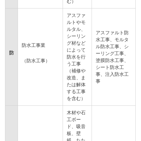
む）
アスファ
ルトやモ
ルタル、
アスファルト防
シーリン
水工事、モルタ
グ材など
防水工事業
ル防水工事、シ
によって
防
ーリング工事、
防水を行
塗膜防水工事、
（防水工事）
う工事
シート防水工
（補修や
事、注入防水工
改造、ま
事
たは解体
する工事
を含む）
木材や石
工ボー
ド、吸音
板、壁
紙、たた