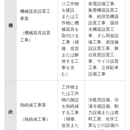
り工作物
発電設備工事、
を建設、
集塵機器設置工
機械器具設置工
または工
事、給排気機器
事業
作物に機
設置工事、揚排
機
械器具を
水機器設置工
（機械器具設置
取付ける
事、ダム用仮設
工事）
工事（補
備工事、遊技施
修、改造
設設置工事、舞
または解
台装置設置工
体する工
事、サイロ設置
事を含
工事、立体駐車
む）
設備工事
工作物ま
たは工作
物の施設
冷暖房設備、冷
熱絶縁工事業
を熱絶縁
凍冷蔵設備、動
絶
する工事
力設備または燃
（補修、
料工業、化学工
（熱絶縁工事）
改造また
業などの設備の