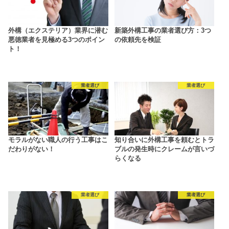
外構（エクステリア）業界に潜む
新築外構工事の業者選び方：3つ
悪徳業者を見極める3つのポイン
の依頼先を検証
ト！
業者選び
業者選び
モラルがない職人の行う工事はこ
知り合いに外構工事を頼むとトラ
だわりがない！
ブルの発生時にクレームが言いづ
らくなる
業者選び
業者選び