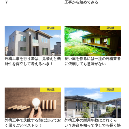
Ｙ
工事から始めてみる
豆知識
豆知識
外構工事を行う際は、見栄えと機
良い庭を作るには一流の外構業者
能性を両立して考えるべき！
に依頼しても意味がない
豆知識
豆知識
外構工事で失敗する前に知ってお
外構工事の耐用年数はどれくら
く困りごとベスト５！
い？寿命を知って少しでも長く快