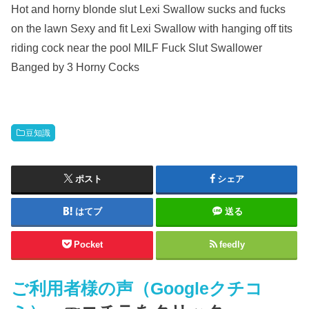
Hot and horny blonde slut Lexi Swallow sucks and fucks
on the lawn Sexy and fit Lexi Swallow with hanging off tits
riding cock near the pool MILF Fuck Slut Swallower
Banged by 3 Horny Cocks
豆知識
ポスト
シェア
はてブ
送る
Pocket
feedly
ご利用者様の声（Googleクチコ