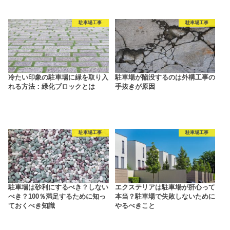
駐車場工事
駐車場工事
冷たい印象の駐車場に緑を取り入
駐車場が陥没するのは外構工事の
れる方法：緑化ブロックとは
手抜きが原因
駐車場工事
駐車場工事
駐車場は砂利にするべき？しない
エクステリアは駐車場が肝心って
べき？100％満足するために知っ
本当？駐車場で失敗しないために
ておくべき知識
やるべきこと